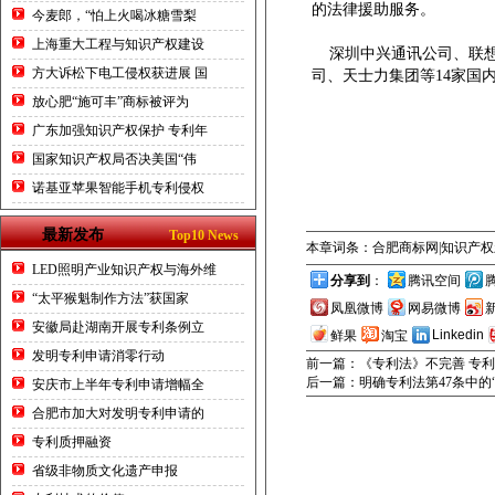
的法律援助服务。
今麦郎，“怕上火喝冰糖雪梨
上海重大工程与知识产权建设
深圳中兴通讯公司、联想
方大诉松下电工侵权获进展 国
司、天士力集团等14家国
放心肥“施可丰”商标被评为
广东加强知识产权保护 专利年
国家知识产权局否决美国“伟
诺基亚苹果智能手机专利侵权
最新发布
Top10 News
本章词条：合肥商标网|知识产
LED照明产业知识产权与海外维
分享到
：
腾讯空间
“太平猴魁制作方法”获国家
凤凰微博
网易微博
安徽局赴湖南开展专利条例立
Linkedin
鲜果
淘宝
发明专利申请消零行动
前一篇：《专利法》不完善 专利
后一篇：明确专利法第47条中的“
安庆市上半年专利申请增幅全
合肥市加大对发明专利申请的
专利质押融资
省级非物质文化遗产申报