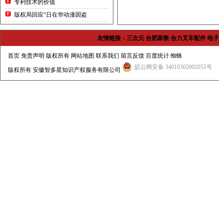
专利技术的价值
版权局回应“日在华动漫因盗
友情链接：
三次元
合肥家教
合力叉车配件
电子
首页
免责声明 版权所有
网站地图
联系我们
留言反馈
百度统计
蜘蛛
皖公网安备 34010302002055号
版权所有
安徽智多星知识产权服务有限公司