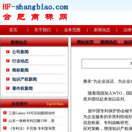
首页
关于我们
业务范围
新闻动态
法律
网站首页
>>
新闻动态
>>
知
新闻动态
公司新闻
行业动态
商标新闻
知识产权新闻
秉承“为企业说话、为企业
著作权新闻
随着我国加入WTO，国
质并团结起来加以应对。
点击排行
Top10 Hots
据中国专利保护协会秘书
三星Galaxy S4可识别眼睛动作
为企业服务的非营利性组
山东一座椅专利沉睡15年，类
信息检索、专利战略研究
《专利法》不完善 专利复审委
应对策略，增强知识产权