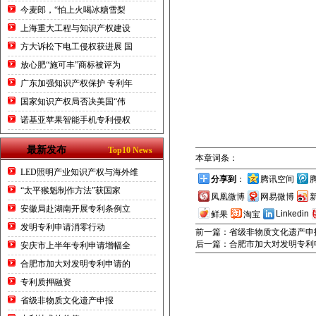
今麦郎，“怕上火喝冰糖雪梨
合肥商
上海重大工程与知识产权建设
方大诉松下电工侵权获进展 国
放心肥“施可丰”商标被评为
广东加强知识产权保护 专利年
国家知识产权局否决美国“伟
诺基亚苹果智能手机专利侵权
最新发布
Top10 News
本章词条：
LED照明产业知识产权与海外维
分享到
：
腾讯空间
“太平猴魁制作方法”获国家
凤凰微博
网易微博
安徽局赴湖南开展专利条例立
Linkedin
鲜果
淘宝
发明专利申请消零行动
前一篇：省级非物质文化遗产申
后一篇：合肥市加大对发明专利
安庆市上半年专利申请增幅全
合肥市加大对发明专利申请的
专利质押融资
省级非物质文化遗产申报