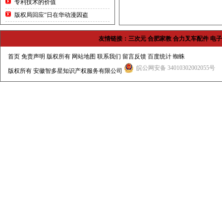
专利技术的价值
版权局回应“日在华动漫因盗
友情链接：
三次元
合肥家教
合力叉车配件
电子
首页
免责声明 版权所有
网站地图
联系我们
留言反馈
百度统计
蜘蛛
皖公网安备 34010302002055号
版权所有
安徽智多星知识产权服务有限公司