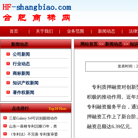
首页
关于我们
业务范围
新闻动态
法律
网站首页
>>
新闻动态
>>
知
新闻动态
公司新闻
行业动态
发表时间：201
商标新闻
知识产权新闻
专利质押融资对创新型
著作权新闻
积极的推动作用。近年
专利融资服务平台，通
点击排行
Top10 Hots
押融资工作上了新台阶。
三星Galaxy S4可识别眼睛动作
融资总额达6.39亿元。
山东一座椅专利沉睡15年，类
《专利法》不完善 专利复审委