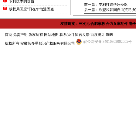
专利技术的价值
前一篇：专利打造快乐圣诞
版权局回应“日在华动漫因盗
后一篇：欧盟和韩国自由贸易协
友情链接：
三次元
合肥家教
合力叉车配件
电子
首页
免责声明 版权所有
网站地图
联系我们
留言反馈
百度统计
蜘蛛
皖公网安备 34010302002055号
版权所有
安徽智多星知识产权服务有限公司