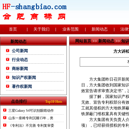
首页
关于我们
业务范围
新闻动态
法律
网站首页
>>
新闻动态
>>
知
新闻动态
公司新闻
方大诉
行业动态
商标新闻
知识产权新闻
方大集团昨日召开新闻
日，方大集团收到国家知识
著作权新闻
效宣告请求审查决定书”，
据了解，国家知识产权局
点击排行
Top10 Hots
无效、宣告专利权部分有
工就其侵权的方大地铁屏蔽
三星Galaxy S4可识别眼睛动作
铁屏蔽门维权案具有关键
山东一座椅专利沉睡15年，类
方大集团有关负责人介绍，
项），已经获得授权的专利
《专利法》不完善 专利复审委