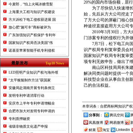
20%的国内市场份额，居
今麦郎，“怕上火喝冰糖雪梨
为了尽快切入快速增长的轨
上海重大工程与知识产权建设
始，先后从方大公司挖走
方大诉松下电工侵权获进展 国
了方大公司的屏蔽门核心
种途径直接盗用方大公司
放心肥“施可丰”商标被评为
2010年3月30日，方
广东加强知识产权保护 专利年
门涉案专利的侵权行为并做
国家知识产权局否决美国“伟
7月7日，松下电工向国家
识产权局专利复审委员会对
诺基亚苹果智能手机专利侵权
国家知识产权局专利复审委
项专利无效申告，做出了维持“
最新发布
Top10 News
南山区科技局局长朱建平
LED照明产业知识产权与海外维
解决同类问题时提供一个
科技型企业在从事自主创
“太平猴魁制作方法”获国家
己的合法权益。
安徽局赴湖南开展专利条例立
发明专利申请消零行动
安庆市上半年专利申请增幅全
本章词条：合肥商标网|知识产
合肥市加大对发明专利申请的
分享到
：
腾讯空间
专利质押融资
凤凰微博
网易微博
省级非物质文化遗产申报
Linkedin
鲜果
淘宝