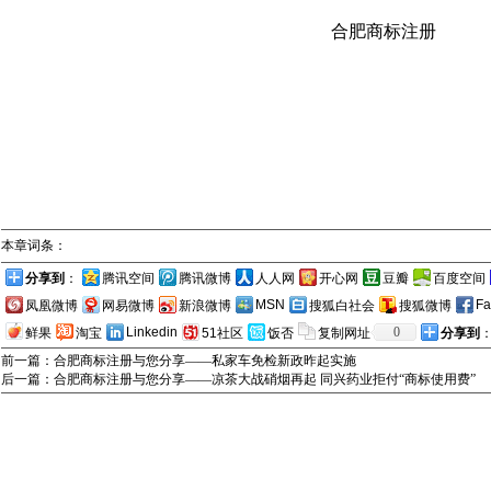
合肥商标注册
本章词条：
分享到
：
腾讯空间
腾讯微博
人人网
开心网
豆瓣
百度空间
MSN
Fa
凤凰微博
网易微博
新浪微博
搜狐白社会
搜狐微博
Linkedin
0
鲜果
淘宝
51社区
饭否
复制网址
分享到
前一篇：合肥商标注册与您分享——私家车免检新政昨起实施
后一篇：合肥商标注册与您分享——凉茶大战硝烟再起 同兴药业拒付“商标使用费”