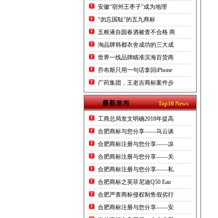
安徽“宿州王枣子”成为地理
“勿忘国耻”的五九商标
五粮液自园春酒被查不合格 商
淘品牌韩都衣舍成功的三大成
世界一线品牌瞄准滨海百货商
乔布斯只用一句话拿回iPhone
广药集团，王老吉商标案件步
最新发布
Top10 News
工商总局发文明确2018年提高
合肥商标与您分享——马云谈
合肥商标注册与您分享——凉
合肥商标注册与您分享——关
合肥商标注册与您分享——私
合肥商标之英菲尼迪Q50 Eau
合肥严查商标侵权制售假劣行
合肥商标注册与您分享——安