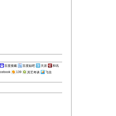
百度搜藏
百度贴吧
天涯
和讯
cebook
139
其艺奇谈
飞信
：