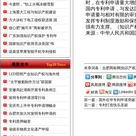
时，在专利申请量大增
今麦郎，“怕上火喝冰糖雪梨
国内专利申请，与发达
上海重大工程与知识产权建设
申请量与相对有限的审
方大诉松下电工侵权获进展 国
发挥专利制度激励和保
强有力支撑。（知识产
放心肥“施可丰”商标被评为
来源：中华人民共和国
广东加强知识产权保护 专利年
国家知识产权局否决美国“伟
诺基亚苹果智能手机专利侵权
最新发布
Top10 News
本章词条：合肥商标网|知识产
LED照明产业知识产权与海外维
分享到
：
腾讯空间
“太平猴魁制作方法”获国家
凤凰微博
网易微博
安徽局赴湖南开展专利条例立
Linkedin
鲜果
淘宝
发明专利申请消零行动
前一篇：国外在华专利申请突破1
后一篇：专利打造快乐圣诞
安庆市上半年专利申请增幅全
合肥市加大对发明专利申请的
专利质押融资
省级非物质文化遗产申报