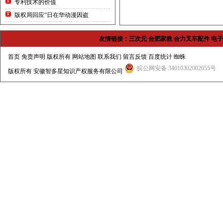
专利技术的价值
版权局回应“日在华动漫因盗
友情链接：
三次元
合肥家教
合力叉车配件
电子
首页
免责声明 版权所有
网站地图
联系我们
留言反馈
百度统计
蜘蛛
皖公网安备 34010302002055号
版权所有
安徽智多星知识产权服务有限公司