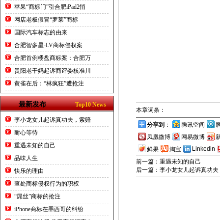
苹果“商标门”引合肥iPad2悄
网店老板假冒“罗莱”商标
国际汽车标志的由来
合肥智多星-LV商标侵权案
合肥首例楼盘商标案：合肥万
贵阳老干妈起诉商评委核准川
黄雀在后：“林疯狂”遭抢注
最新发布
Top10 News
本章词条：
李小龙女儿起诉真功夫，索赔
分享到
：
腾讯空间
耐心等待
凤凰微博
网易微博
重遇未知的自己
Linkedin
鲜果
淘宝
品味人生
前一篇：重遇未知的自己
后一篇：李小龙女儿起诉真功夫，
快乐的理由
查处商标侵权行为的职权
“屌丝”商标的抢注
iPhone商标在墨西哥的纠纷