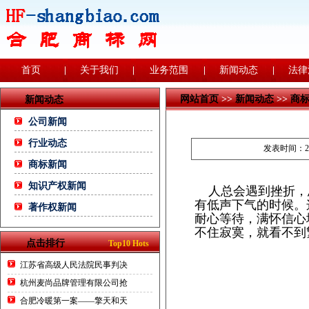
首页
关于我们
业务范围
新闻动态
法律
网站首页
>>
新闻动态
>>
商
新闻动态
公司新闻
行业动态
发表时间：201
商标新闻
知识产权新闻
人总会遇到挫折，
有低声下气的时候。
著作权新闻
耐心等待，满怀信心
不住寂寞，就看不到
点击排行
Top10 Hots
江苏省高级人民法院民事判决
杭州麦尚品牌管理有限公司抢
合肥冷暖第一案——擎天和天