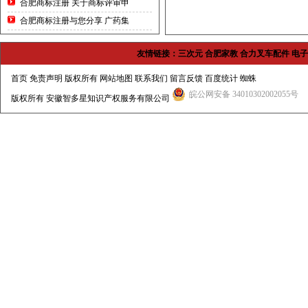
合肥商标注册 关于商标评审申
合肥商标注册与您分享 广药集
友情链接：
三次元
合肥家教
合力叉车配件
电子
首页
免责声明 版权所有
网站地图
联系我们
留言反馈
百度统计
蜘蛛
皖公网安备 34010302002055号
版权所有
安徽智多星知识产权服务有限公司