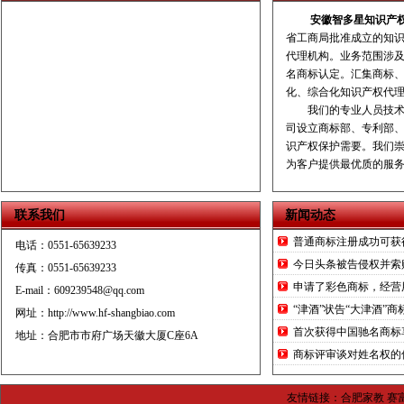
安徽智多星知识产
省工商局批准成立的知识
代理机构。业务范围涉
名商标认定。汇集商标
化、综合化知识产权代
我们的专业人员技术功
司设立商标部、专利部
识产权保护需要。我们
为客户提供最优质的服
联系我们
新闻
普通商标注册成功可获得
电话：0551-65639233
今日头条被告侵权并索
传真：0551-65639233
申请了彩色商标，经营
E-mail：609239548@qq.com
“津酒”状告“大津酒”
网址：
http://www.hf-shangbiao.com
首次获得中国驰名商标享
地址：合肥市市府广场天徽大厦C座6A
商标评审谈对姓名权的
友情链接：
合肥家教
赛